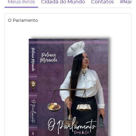
Meus livros
Cidadã do Mundo
Contatos
#Nana
O Parlamento