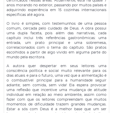
certificados nessas áreas. Atualmente, está há quase 7
anos morando no exterior, passando por muitos países e
adquirindo experiência em 15 cozinhas internacionais
específicas até agora.
O livro é simples, com testemunhos de uma pessoa
comum, cercada pelo cuidado de Deus. A obra possui
uma dupla faceta, pois além das narrativas, cada
capítulo inclui três referências gastronômicas: uma
entrada, um prato principal e uma sobremesa,
correlacionados com o tema do capítulo. São pratos
escolhidos a partir de algo vivido em alguma parte do
mundo pela escritora.
A autora quer despertar em seus leitores uma
consciência política e social muito relevante para os
dias atuais e para o futuro, uma vez que a alimentação é
o combustível principal para a humanidade seguir
adiante; sem comida, sem vida! Ela espera provocar
uma reflexão que incentive uma mudança de atitude
individual em relação ao meio ambiente, assim como
fazer com que os leitores compreendam que muitos
momentos de dificuldade trazem grandes mudanças.
Estar a sós com Deus é a melhor base que um ser